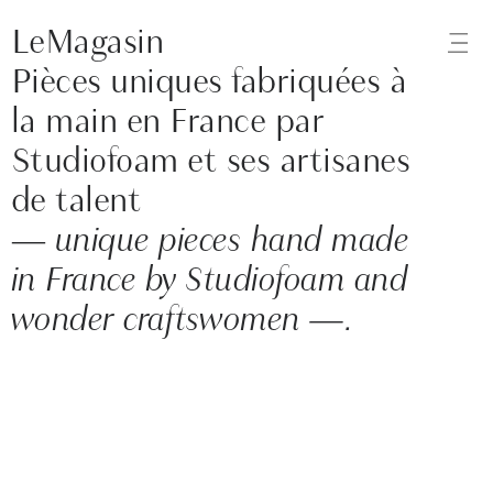
Design studio by Caroline Venet focussed on
LeMagasin
materials and processes. Material/Product/Set
Pièces uniques fabriquées à
Design/Art Direction
la main en France par
Studiofoam et ses artisanes
de talent
—
unique pieces hand made
in France by Studiofoam and
wonder craftswomen —.